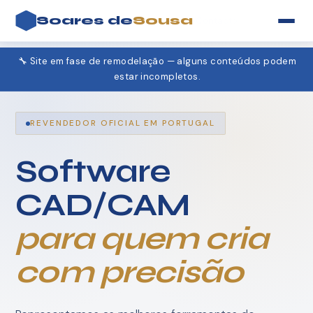
Soares de
Sousa
Produtos
Projetos
Formação
Contacto
🔧 Site em fase de remodelação — alguns conteúdos podem
estar incompletos.
REVENDEDOR OFICIAL EM PORTUGAL
Software
CAD/CAM
para quem cria
com precisão