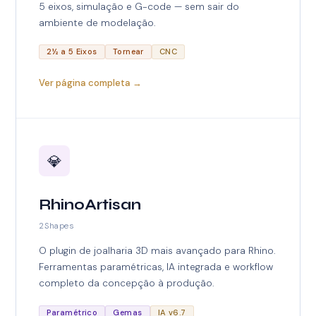
5 eixos, simulação e G-code — sem sair do
ambiente de modelação.
2½ a 5 Eixos
Tornear
CNC
Ver página completa →
💎
RhinoArtisan
2Shapes
O plugin de joalharia 3D mais avançado para Rhino.
Ferramentas paramétricas, IA integrada e workflow
completo da concepção à produção.
Paramétrico
Gemas
IA v6.7